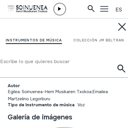
ES
Ir directamente al contenido
INSTRUMENTOS DE MÚSICA
Martzelino Legorburu;
INSTRUMENTOS DE MÚSICA
COLECCIÓN JM BELTRAN
Bertso zaharrak;
Gaintxurizketa. Lezo.
Escribe lo que quieres buscar
2013-10-28
Autor
Egilea: Soinuenea-Herri Musikaren Txokoa;Emailea:
Martzelino Legorburu
Tipo de Instrumento de música
Voz
Galería de imágenes