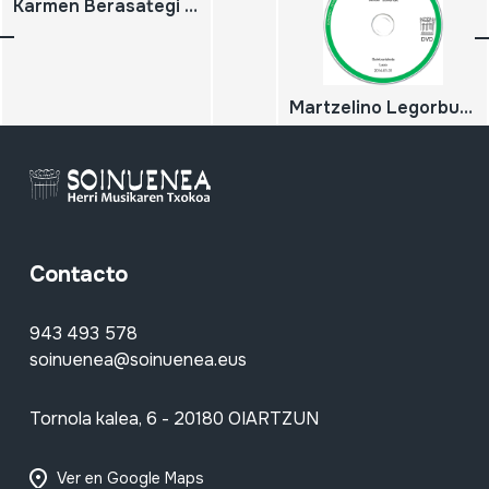
Karmen Berasategi eta Juan Jose Irastorza; Karrika. Oiartzun. 1995-10-10
Martzelino Legorburu Bertso zaharrak Gaintxurizketa. Lezo. 2014-01-31
Contacto
943 493 578
soinuenea@soinuenea.eus
Tornola kalea, 6 - 20180 OIARTZUN
Ver en Google Maps