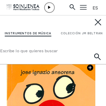
ES
Ir directamente al contenido
INSTRUMENTOS DE MÚSICA
Mirri eta biok;
INSTRUMENTOS DE MÚSICA
COLECCIÓN JM BELTRAN
Autor
Jose Ignazio Ansorena;
Escribe lo que quieres buscar
Galería de imágenes