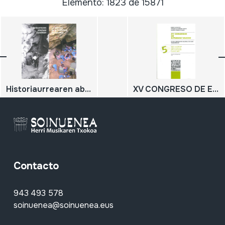
Elemento: 1823 de 15871
Historiaurrearen abentura Gipuzkoan; La aventura de la Prehistoria en Gipuzkoa
XV CONGRESO DE ESTUDIOS VASCOS; Eusko Ikaskuntza; Sociedad de Estudios Vascos; Société d''Etudes Basques; EUSKAL ZIENTZIA ETA KULTURA, ETA SARE TELEMATIKOAK; ARTE PLASTIKOAK; ARTES PLÁSTICAS ARTS PLASTIQUES; PLASTIC ARTS; 5.saila
Contacto
943 493 578
soinuenea@soinuenea.eus