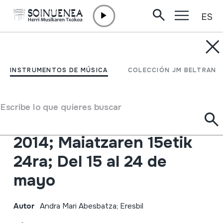
ES
Ir directamente al contenido
INSTRUMENTOS DE MÚSICA
MUSIKASTE 42; EUSKAL
INSTRUMENTOS DE MÚSICA
COLECCIÓN JM BELTRAN
MUSIKAREN ASTEA;
SEMANA DE LA MÚSICA
Escribe lo que quieres buscar
VASCA; ERRENTERIA;
2014; Maiatzaren 15etik
24ra; Del 15 al 24 de
mayo
Autor
Andra Mari Abesbatza; Eresbil