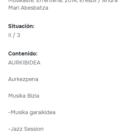
Musikaste; Errenteria; 2014, Eresbil / Andra
Mari Abesbatza
Situación:
II / 3
Contenido:
AURKIBIDEA
Aurkezpena
Musika Bizia
-Musika garaikidea
-Jazz Session