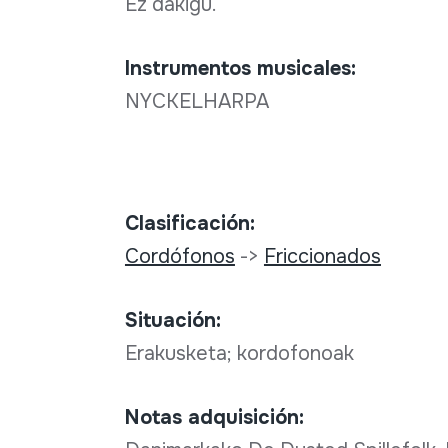
Ez dakigu.
Instrumentos musicales:
NYCKELHARPA
Clasificación:
Cordófonos
->
Friccionados
Situación:
Erakusketa; kordofonoak
Notas adquisición: