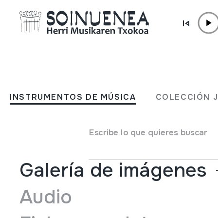
Ir directamente al contenido
INSTRUMENTOS DE MÚSICA
NYCKELHARPA
INSTRUMENTOS DE MÚSICA
COLECCIÓN 
Autor
Ez dakigu.
Tipo de Instrumento de música
Cordófonos
->
Friccio
Escribe lo que quieres buscar
Galería de imágenes
Audio