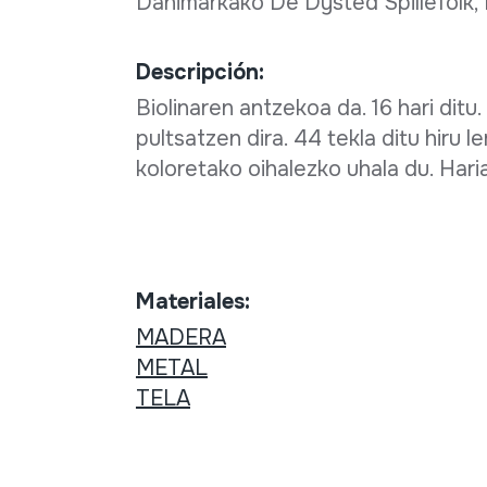
Danimarkako De Dysted Spillefolk,
Descripción:
Biolinaren antzekoa da. 16 hari ditu
pultsatzen dira. 44 tekla ditu hiru le
koloretako oihalezko uhala du. Hari
Materiales:
MADERA
METAL
TELA