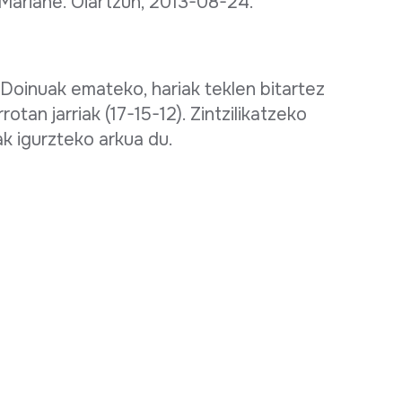
 Mariane. Oiartzun, 2013-08-24.
. Doinuak emateko, hariak teklen bitartez
rrotan jarriak (17-15-12). Zintzilikatzeko
ak igurzteko arkua du.