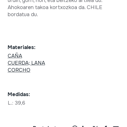
urdin, gorri, hori, eta beltzeko artilea du.
Ahokoaren takoa kortxozkoa da. CHILE
bordatua du.
Materiales:
CAÑA
CUERDA; LANA
CORCHO
Medidas:
L.: 39,6