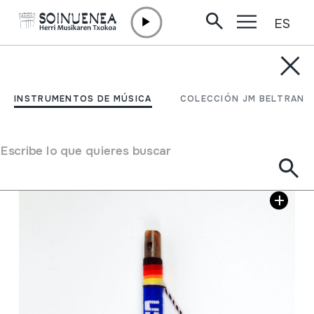
ES
Ir directamente al contenido
INSTRUMENTOS DE MÚSICA
PINCUYO
INSTRUMENTOS DE MÚSICA
COLECCIÓN JM BELTRAN
Autor
Ez dakigu.
Escribe lo que quieres buscar
Galería de imágenes