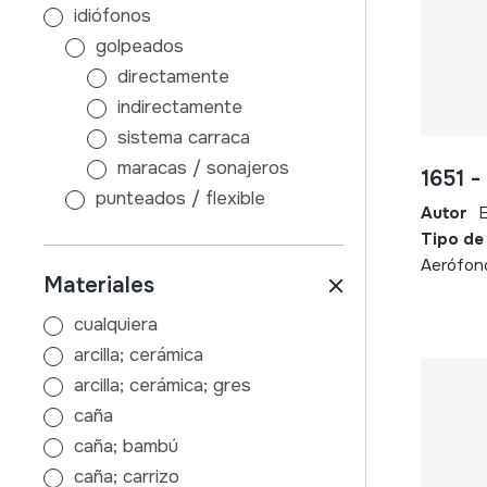
idiófonos
golpeados
directamente
indirectamente
sistema carraca
maracas / sonajeros
1651 
punteados / flexible
Autor
E
sin caja de resonancia
Tipo de
con caja de resonancia
Aerófono
Materiales
frotados / friccionados
aire
cualquiera
membranófonos
arcilla; cerámica
golpeados
arcilla; cerámica; gres
tambores con palos
caña
sin palos
caña; bambú
indirectamente
caña; carrizo