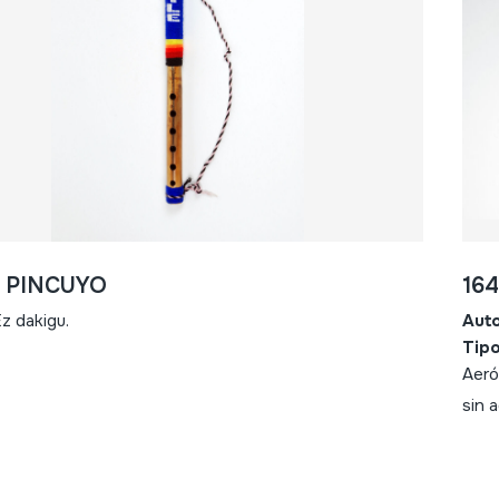
- PINCUYO
16
z dakigu.
Aut
Tipo
Aeró
sin 