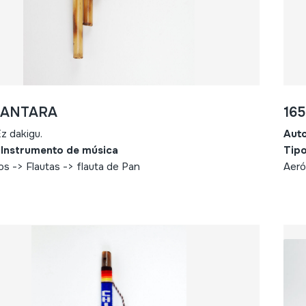
- ANTARA
16
z dakigu.
Aut
 Instrumento de música
Tipo
s -> Flautas -> flauta de Pan
Aeró