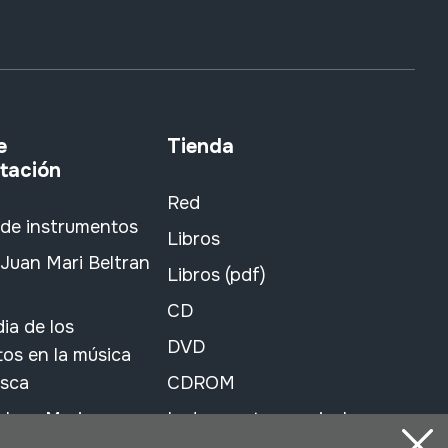
e
Tienda
tación
Red
 de instrumentos
Libros
Juan Mari Beltran
Libros (pdf)
CD
ia de los
DVD
os en la música
asca
CDROM
 Jose Mariano
Instrumentos musicales
ea