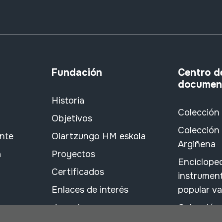
Fundación
Centro d
documen
Historia
Colección
Objetivos
Colección 
ante
Oiartzungo HM eskola
Argiñena
a
Proyectos
Encicloped
Certificados
instrument
Enlaces de interés
popular v
donaciones
Colección
Barrenetx