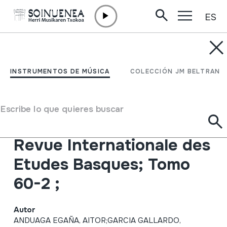
ES
Ir directamente al contenido
INSTRUMENTOS DE MÚSICA
Revista Internacional de
INSTRUMENTOS DE MÚSICA
COLECCIÓN JM BELTRAN
los Estudios Vascos-
Nazioarteko Eusko
Escribe lo que quieres buscar
Ikaskuntzen Aldizkaria-
Revue Internationale des
Etudes Basques; Tomo
60-2 ;
Autor
ANDUAGA EGAÑA, AITOR;GARCIA GALLARDO,