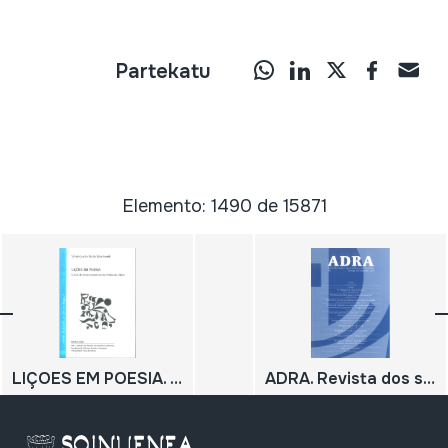
Partekatu
Elemento: 1490 de 15871
LIÇOES EM POESIA. O A.B.C. de Cordel no Brasil: Um Abc Poético em Folheto
ADRA. Revista dos socios e socias do Museo do Pobo Galego. Nº 3