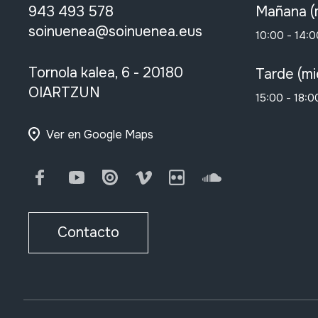
943 493 578
Mañana (
soinuenea@soinuenea.eus
10:00 - 14:0
Tornola kalea, 6 - 20180
Tarde (mi
OIARTZUN
15:00 - 18:0
Ver en Google Maps
Facebook
Youtube
Issuu
Vimeo
Flickr
SoundCloud
Contacto