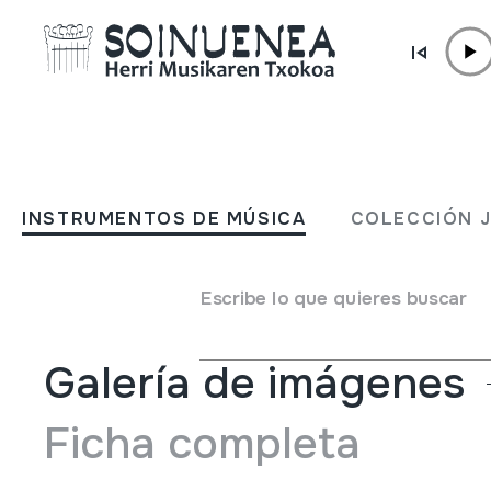
Ir directamente al contenido
INSTRUMENTOS DE MÚSICA
SAMANSIP
INSTRUMENTOS DE MÚSICA
COLECCIÓN 
Autor
Saltzaileak berak egina; izenik ez dakigu.
Tipo de Instrumento de música
Membranófonos
->
Mir
Escribe lo que quieres buscar
Galería de imágenes
Ficha completa