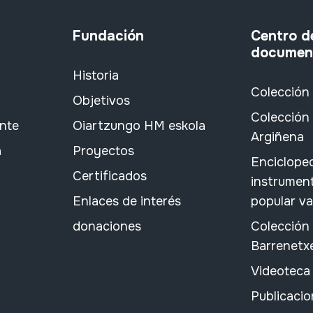
Fundación
Centro d
documen
Historia
Colección
Objetivos
Colección 
ante
Oiartzungo HM eskola
Argiñena
a
Proyectos
Encicloped
Certificados
instrument
Enlaces de interés
popular v
donaciones
Colección
Barrenetx
Videoteca
Publicacio