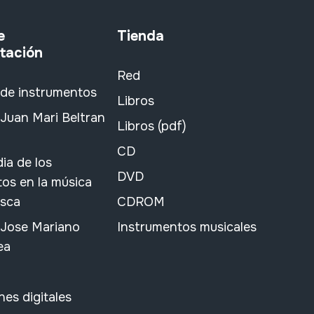
e
Tienda
tación
Red
 de instrumentos
Libros
Juan Mari Beltran
Libros (pdf)
CD
ia de los
DVD
os en la música
asca
CDROM
 Jose Mariano
Instrumentos musicales
ea
nes digitales