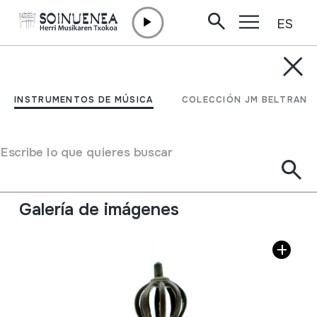
ES
Ir directamente al contenido
INSTRUMENTOS DE MÚSICA
TIBUH; Kanpai tibetarra
INSTRUMENTOS DE MÚSICA
COLECCIÓN JM BELTRAN
Autor
Ez dakigu.
Tipo de Instrumento de música
Escribe lo que quieres buscar
Idiófonos
->
Golpeados
->
Indirectamente
Idiófonos
->
Frotados / friccionados
Galería de imágenes