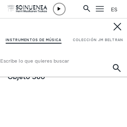
ES
Ir directamente al contenido
INSTRUMENTOS DE MÚSICA
ZAMPOGNA MOLISANA
INSTRUMENTOS DE MÚSICA
COLECCIÓN JM BELTRAN
Autor
Gerardo Guatieri; Scapoli; Italia.
Tipo de Instrumento de música
Escribe lo que quieres buscar
Aerófonos
->
Lengüetas
->
Cornamusa
Objeto 360º