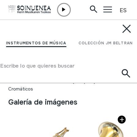
ES
Ir directamente al contenido
INSTRUMENTOS DE MÚSICA
ZILINDROTAKO
INSTRUMENTOS DE MÚSICA
COLECCIÓN JM BELTRAN
KORNETA
Escribe lo que quieres buscar
Autor
Californian egina. 1860ko originalaren kopia da.
Tipo de Instrumento de música
Aerófonos
->
Vibración labios (trompeta)
->
Cromáticos
Galería de imágenes