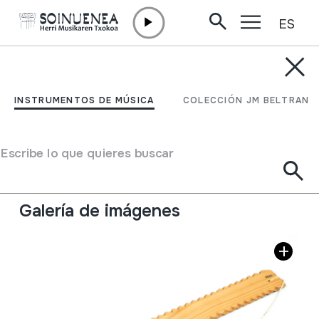
ES
Ir directamente al contenido
INSTRUMENTOS DE MÚSICA
ZÚGATTYÚ
INSTRUMENTOS DE MÚSICA
COLECCIÓN JM BELTRAN
Autor
Egilea Budapesteko eskulangintza azokan zegoen. Ez
Escribe lo que quieres buscar
dakigu izenik.
Tipo de Instrumento de música
Aerófonos
->
Libre
Galería de imágenes