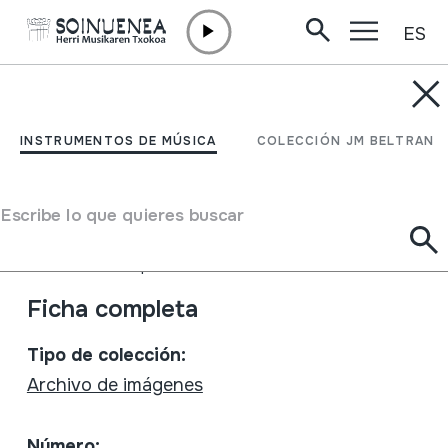
ES
Ir directamente al contenido
INSTRUMENTOS DE MÚSICA
Txalaparta Festa 6.
INSTRUMENTOS DE MÚSICA
COLECCIÓN JM BELTRAN
urtean 1987-1992
Escribe lo que quieres buscar
Autor
Egilea: J.M Beltran Emaile ezberdinak
Tipo de Instrumento de música
Idiófonos
->
Golpeados
->
Directamente
Ficha completa
Tipo de colección:
Archivo de imágenes
Número: