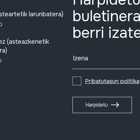
buletinera
steartetik larunbatera)
0
berri izat
ez (asteazkenetik
ra)
Izena
0
Pribatutasun politika
Harpidetu