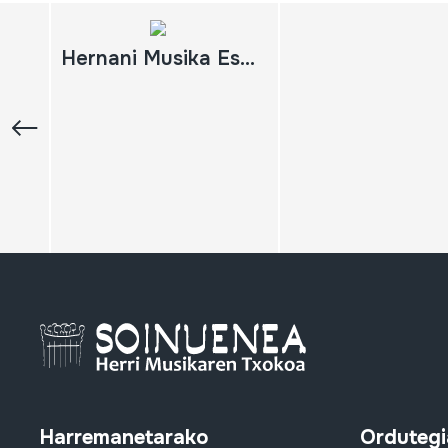
Hernani Musika Eskola Publikoa Santa Zezilia eguneko ikasleen kontzertua. 2011, azaroak 22, asteartea. Sandiusterri
Harremanetarako
Ordutegi