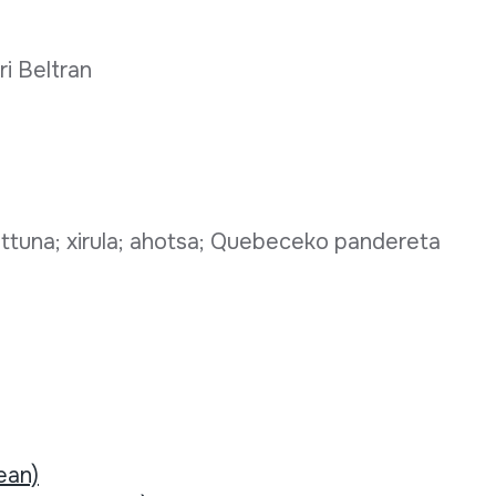
ri Beltran
n-ttuna; xirula; ahotsa; Quebeceko pandereta
ean)