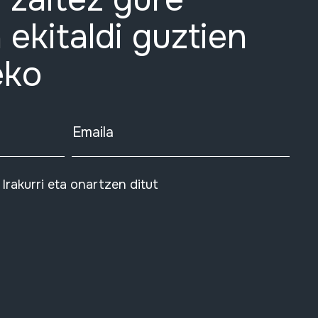
 ekitaldi guztien
eko
Emaila
Irakurri eta onartzen ditut