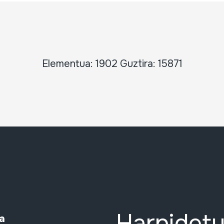
Elementua: 1902 Guztira: 15871
Harpidetu
a