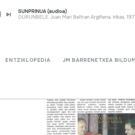
SUNPRINUA (audioa)
DURUNBELE. Juan Mari Beltran Argiñena. Iribas, 197
; 2013-
ENTZIKLOPEDIA
JM BARRENETXEA BILDU
sikaren
ta
raka