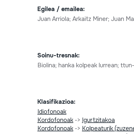
Egilea / emailea:
Juan Arriola; Arkaitz Miner; Juan Ma
Soinu-tresnak:
Biolina; hanka kolpeak lurrean; ttu
Klasifikazioa:
Idiofonoak
Kordofonoak
->
Igurtzitakoa
Kordofonoak
->
Kolpeaturik (zuzen