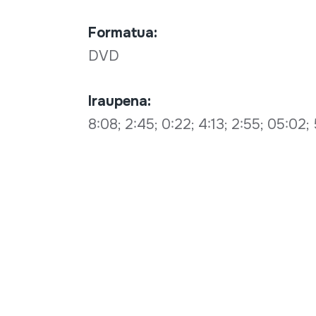
Formatua:
DVD
Iraupena:
8:08; 2:45; 0:22; 4:13; 2:55; 05:02;