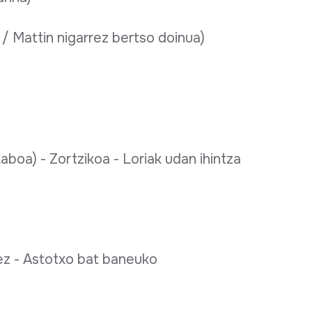
/ Mattin nigarrez bertso doinua)
aboa) - Zortzikoa - Loriak udan ihintza
ez - Astotxo bat baneuko