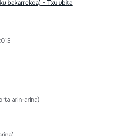
ku bakarrekoa) + Txulubita
 2013
rta arin-arina)
arina)