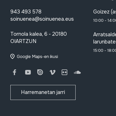
943 493 578
Goizez (a
soinuenea@soinuenea.eus
10:00 - 14:0
Tornola kalea, 6 - 20180
Arratsald
OIARTZUN
larunbate
15:00 - 18:0
Google Maps-en ikusi
Facebook
Youtube
Issuu
Vimeo
Flickr
SoundCloud
Harremanetan jarri