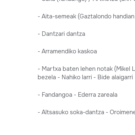
- Aita-semeak (Gaztalondo handian 
- Dantzari dantza
- Arramendiko kaskoa
- Martxa baten lehen notak (Mikel L
bezela - Nahiko larri - Bide alaigarri
- Fandangoa - Ederra zareala
- Altsasuko soka-dantza - Oroimen