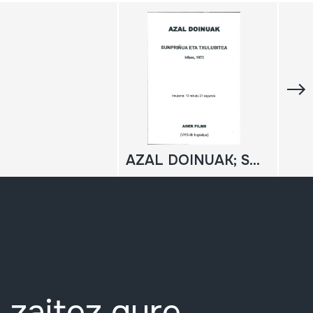
AZAL DOINUAK; SUNPRIÑUA ETA TXULUBITEA; Iribas 1973
 zaitez gure