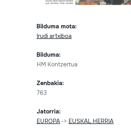
Bilduma mota:
Irudi artxiboa
Bilduma:
HM Kontzertua
Zenbakia:
763
Jatorria:
EUROPA
->
EUSKAL HERRIA