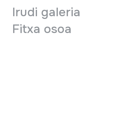
Irudi galeria
Fitxa osoa