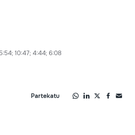
 5:54; 10:47; 4:44; 6:08
Partekatu