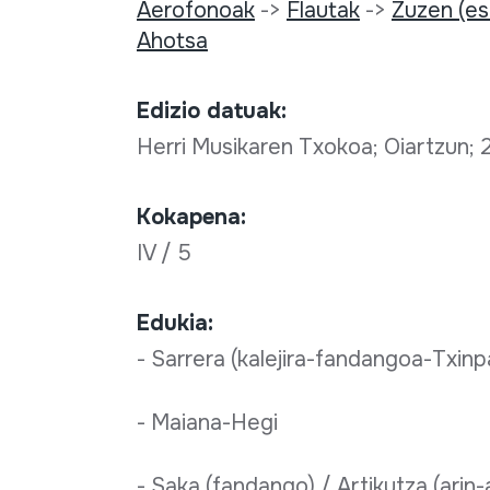
Aerofonoak
->
Flautak
->
Zuzen (es
Ahotsa
Edizio datuak:
Herri Musikaren Txokoa; Oiartzun;
Kokapena:
IV / 5
Edukia:
- Sarrera (kalejira-fandangoa-Txinpa
- Maiana-Hegi
- Saka (fandango) / Artikutza (arin-