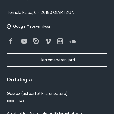
Tornola kalea, 6 - 20180 OIARTZUN
Google Maps-en ikusi
Facebook
Youtube
Issuu
Vimeo
Flickr
SoundCloud
Harremanetan jarri
Ordutegia
Goizez (asteartetik larunbatera)
10:00 - 14:00
Arratsaldez (asteazkenetik larunbatera)