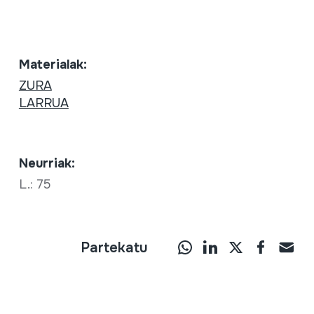
Materialak:
ZURA
LARRUA
Neurriak:
L.: 75
Partekatu