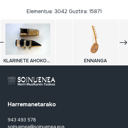
Elementua: 3042 Guztira: 15871
KLARINETE AHOKOA (BOKILLA)
ENNANGA
Harremanetarako
943 493 578
soinuenea@soinuenea.eus