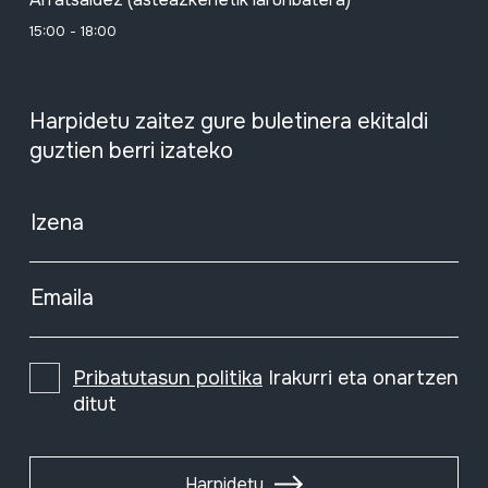
15:00 - 18:00
Harpidetu zaitez gure buletinera ekitaldi
guztien berri izateko
Izena
Emaila
Pribatutasun politika
Irakurri eta onartzen
ditut
Harpidetu