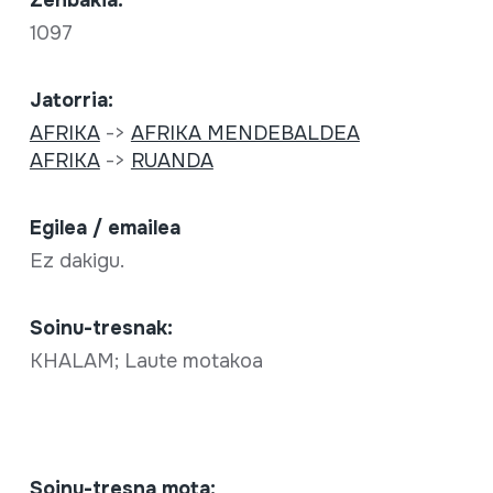
Zenbakia:
1097
Jatorria:
AFRIKA
->
AFRIKA MENDEBALDEA
AFRIKA
->
RUANDA
Egilea / emailea
Ez dakigu.
Soinu-tresnak:
KHALAM; Laute motakoa
Soinu-tresna mota: