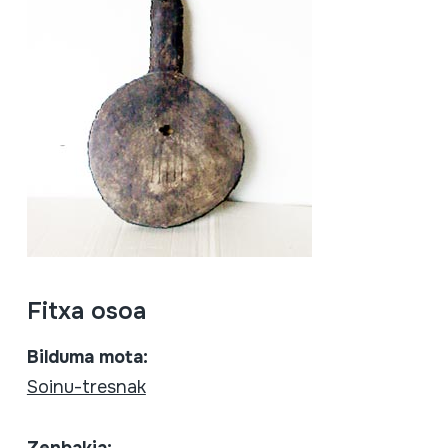
Fitxa osoa
Bilduma mota:
Soinu-tresnak