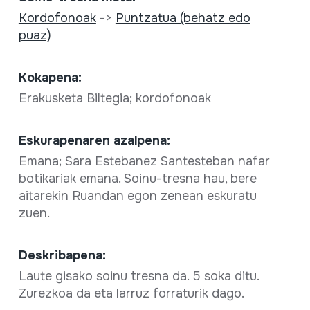
Kordofonoak
->
Puntzatua (behatz edo
puaz)
Kokapena:
Erakusketa Biltegia; kordofonoak
Eskurapenaren azalpena:
Emana; Sara Estebanez Santesteban nafar
botikariak emana. Soinu-tresna hau, bere
aitarekin Ruandan egon zenean eskuratu
zuen.
Deskribapena:
Laute gisako soinu tresna da. 5 soka ditu.
Zurezkoa da eta larruz forraturik dago.