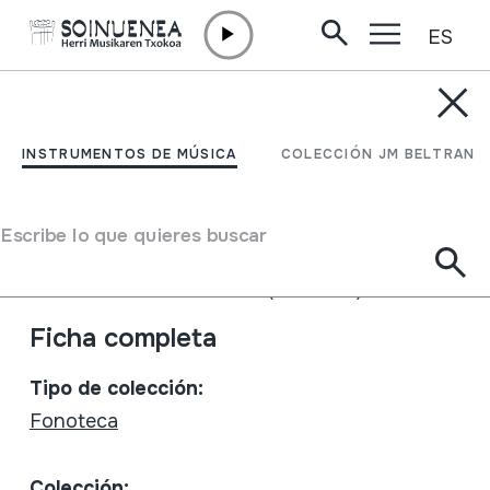
ES
Ir directamente al contenido
INSTRUMENTOS DE MÚSICA
El condor pasa; flûte
INSTRUMENTOS DE MÚSICA
COLECCIÓN JM BELTRAN
indienne
Escribe lo que quieres buscar
Autor
Trío Los Andes
Tipo de Instrumento de música
Aerófonos
->
Flautas
->
Recta (dos manos) + kena
Ficha completa
Tipo de colección:
Fonoteca
Colección: