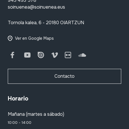
943 493 578
soinuenea@soinuenea.eus
Tornola kalea, 6 - 20180 OIARTZUN
Ver en Google Maps
Facebook
Youtube
Issuu
Vimeo
Flickr
SoundCloud
Contacto
Horario
Mañana (martes a sábado)
10:00 - 14:00