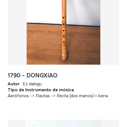
1790 - DONGXIAO
Autor
Ez dakigu.
Tipo de Instrumento de música
Aerófonos -> Flautas -> Recta (dos manos) + kena