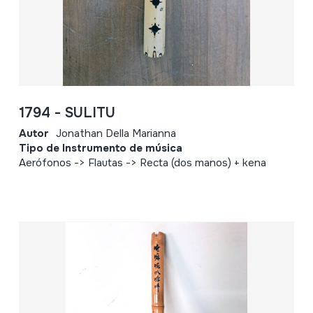
1794 - SULITU
Autor
Jonathan Della Marianna
Tipo de Instrumento de música
Aerófonos -> Flautas -> Recta (dos manos) + kena