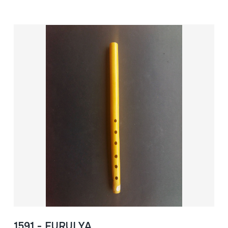
1591 - FURULYA