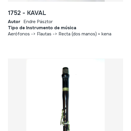
1752 - KAVAL
Autor
Endre Pásztor
Tipo de Instrumento de música
Aerófonos -> Flautas -> Recta (dos manos) + kena