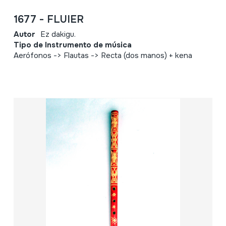
1677 - FLUIER
Autor
Ez dakigu.
Tipo de Instrumento de música
Aerófonos -> Flautas -> Recta (dos manos) + kena