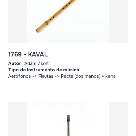
1769 - KAVAL
Autor
Ádám Zsolt
Tipo de Instrumento de música
Aerófonos -> Flautas -> Recta (dos manos) + kena