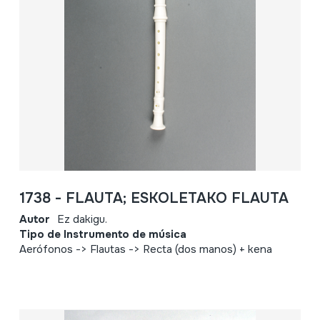
1738 - FLAUTA; ESKOLETAKO FLAUTA
Autor
Ez dakigu.
Tipo de Instrumento de música
Aerófonos -> Flautas -> Recta (dos manos) + kena