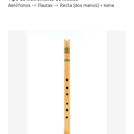
Aerófonos -> Flautas -> Recta (dos manos) + kena