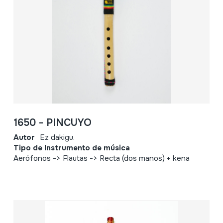
1650 - PINCUYO
Autor
Ez dakigu.
Tipo de Instrumento de música
Aerófonos -> Flautas -> Recta (dos manos) + kena