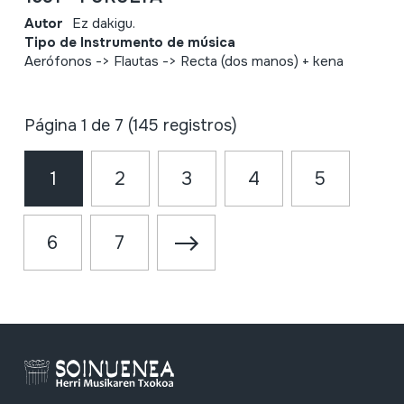
Autor
Ez dakigu.
Tipo de Instrumento de música
Aerófonos -> Flautas -> Recta (dos manos) + kena
Página 1 de 7 (145 registros)
1
2
3
4
5
6
7