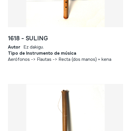
1618 - SULING
Autor
Ez dakigu.
Tipo de Instrumento de música
Aerófonos -> Flautas -> Recta (dos manos) + kena