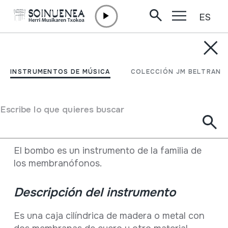
ES
Ir directamente al contenido
ENCICLOPEDIA
Bombo, dunba, zanbonba
INSTRUMENTOS DE MÚSICA
COLECCIÓN JM BELTRAN
Soinu tresna mota
Membranófonos
->
Golpeados
->
Tambores con palos
Escribe lo que quieres buscar
Descripción
El bombo es un instrumento de la familia de
los membranófonos.
Descripción del instrumento
Es una caja cilíndrica de madera o metal con