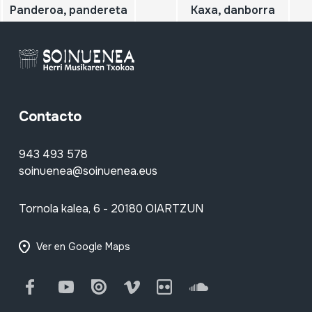
Panderoa, pandereta
Kaxa, danborra
Contacto
943 493 578
soinuenea@soinuenea.eus
Tornola kalea, 6 - 20180 OIARTZUN
Ver en Google Maps
Facebook
Youtube
Issuu
Vimeo
Flickr
SoundCloud