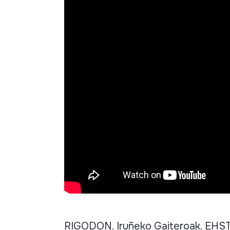
RIGODON. Iruñeko Gaiteroak. EHST.