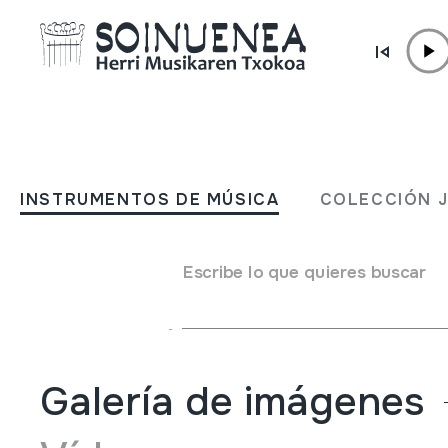
Ir directamente al contenido
INSTRUMENTOS DE MÚSICA
GAITA; DULZAINA; DULT
INSTRUMENTOS DE MÚSICA
COLECCIÓN 
Autor
Fraile, Jose Luis
Escribe lo que quieres buscar
Lacunza, Javier
Tipo de Instrumento de música
Aerófonos
->
Lengüetas
->
Doble (oboe)
Galería de imágenes