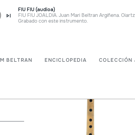
FIU FIU (audioa)
FIU FIU JOALDIA. Juan Mari Beltran Argiñena. Oiart
Grabado con este instrumento.
ZAINA
JM BELTRAN
ENCICLOPEDIA
COLECCIÓN 