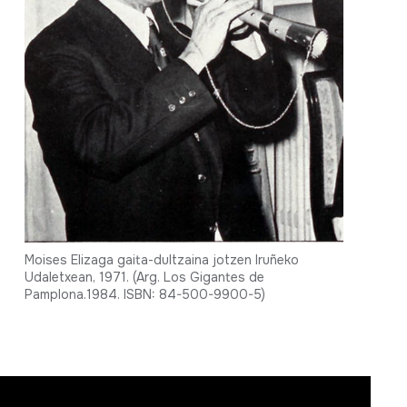
Moises Elizaga gaita-dultzaina jotzen Iruñeko
Udaletxean, 1971. (Arg. Los Gigantes de
Pamplona.1984. ISBN: 84-500-9900-5)