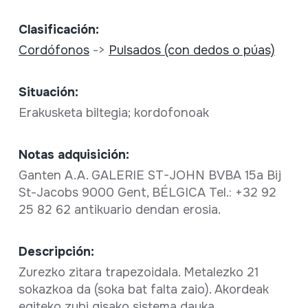
Clasificación:
Cordófonos
->
Pulsados (con dedos o púas)
Situación:
Erakusketa biltegia; kordofonoak
Notas adquisición:
Ganten A.A. GALERIE ST-JOHN BVBA 15a Bij
St-Jacobs 9000 Gent, BÉLGICA Tel.: +32 92
25 82 62 antikuario dendan erosia.
Descripción:
Zurezko zitara trapezoidala. Metalezko 21
sokazkoa da (soka bat falta zaio). Akordeak
egiteko zubi gisako sistema dauka.