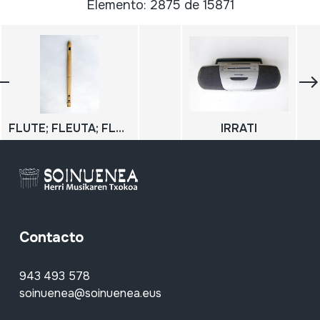
Elemento: 2875 de 15871
FLUTE; FLEUTA; FLABUTE; flauta
IRRATI
Contacto
943 493 578
soinuenea@soinuenea.eus