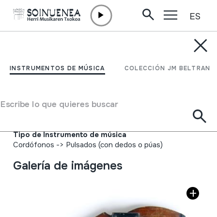
ES
Ir directamente al contenido
INSTRUMENTOS DE MÚSICA
ACCORD ZITHER; ZITARA
INSTRUMENTOS DE MÚSICA
COLECCIÓN JM BELTRAN
Autor
T. Meinhold's. AUTOHARP. Accord-Zither. Patent.
Escribe lo que quieres buscar
Gebrauchs muster nº 4872. (Azalean erantsita duen
oharra)
Tipo de Instrumento de música
Cordófonos
->
Pulsados (con dedos o púas)
Galería de imágenes