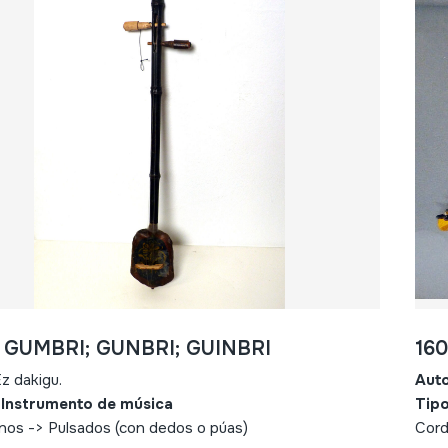
- GUMBRI; GUNBRI; GUINBRI
16
z dakigu.
Aut
 Instrumento de música
Tipo
nos -> Pulsados (con dedos o púas)
Cord