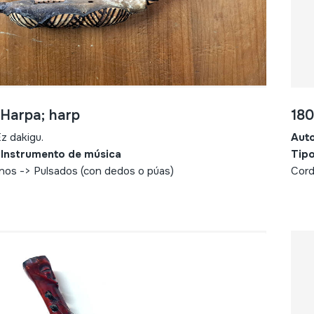
 Harpa; harp
180
z dakigu.
Aut
 Instrumento de música
Tipo
nos -> Pulsados (con dedos o púas)
Cord