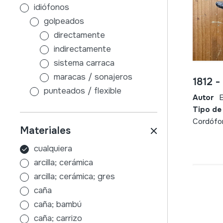
idiófonos
golpeados
directamente
indirectamente
sistema carraca
maracas / sonajeros
1812 -
punteados / flexible
Autor
E
sin caja de resonancia
Tipo de
con caja de resonancia
Cordófo
Materiales
frotados / friccionados
aire
cualquiera
membranófonos
arcilla; cerámica
golpeados
arcilla; cerámica; gres
tambores con palos
caña
sin palos
caña; bambú
indirectamente
caña; carrizo