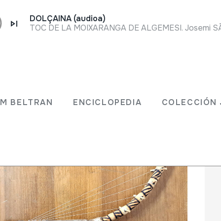
DOLÇAINA (audioa)
TOC DE LA MOIXARANGA DE ALGEMESI. Josemi SÃ¡nch
 JM BELTRAN
ENCICLOPEDIA
COLECCIÓ
JM BELTRAN
ENCICLOPEDIA
COLECCIÓN 