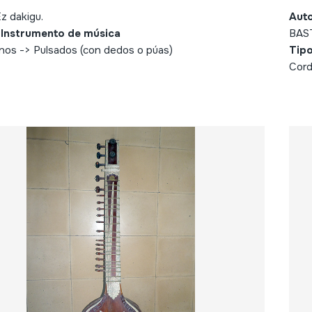
z dakigu.
Aut
 Instrumento de música
BAST
nos -> Pulsados (con dedos o púas)
Tipo
Cord