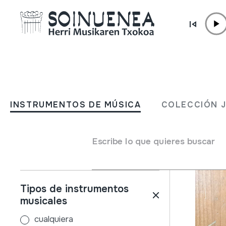
Ir directamente al contenido
INSTRUMENTOS DE MÚSICA
COLECCIÓN
INSTRUMENTOS DE MÚSICA
COLECCIÓN 
Filtros
Buscador
Nombre
Escribe lo que quieres buscar
Tipos de instrumentos
musicales
cualquiera