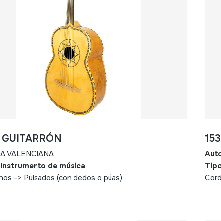
- GUITARRÓN
15
LA VALENCIANA
Aut
 Instrumento de música
Tipo
nos -> Pulsados (con dedos o púas)
Cord