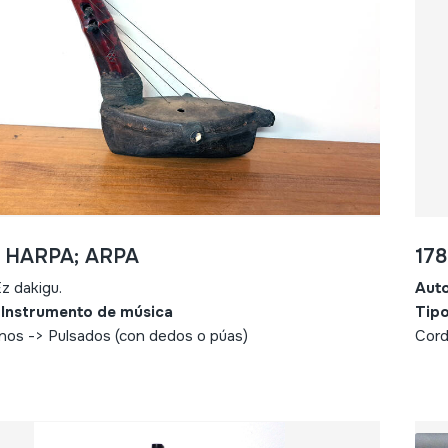
- HARPA; ARPA
17
z dakigu.
Aut
 Instrumento de música
Tipo
nos -> Pulsados (con dedos o púas)
Cord