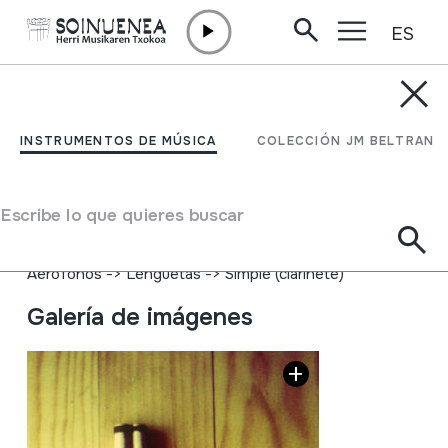
ES
Ir directamente al contenido
INSTRUMENTOS DE MÚSICA
ARGHUL; ARGUL
INSTRUMENTOS DE MÚSICA
COLECCIÓN JM BELTRAN
Autor
'Les Musiciens du Nilo' taldeko soinu-tresna hau jotzen
Escribe lo que quieres buscar
zuen musikaria.
Tipo de Instrumento de música
Aerófonos
->
Lengüetas
->
Simple (clarinete)
Galería de imágenes