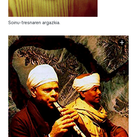
Soinu-tresnaren argazkia.