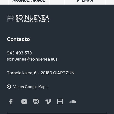
ARGHUL; ARGUL
MIZMAR
Contacto
943 493 578
soinuenea@soinuenea.eus
Tornola kalea, 6 - 20180 OIARTZUN
Ver en Google Maps
Facebook
Youtube
Issuu
Vimeo
Flickr
SoundCloud