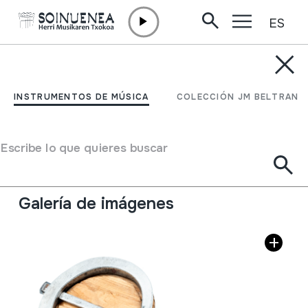
ES
Ir directamente al contenido
INSTRUMENTOS DE MÚSICA
BIRIMBAO; TROMPA
INSTRUMENTOS DE MÚSICA
COLECCIÓN JM BELTRAN
Autor
Otilio Alvarez; Fontsagrada, Vilarmean.
Tipo de Instrumento de música
Escribe lo que quieres buscar
Idiófonos
->
Punteados / flexible
->
Sin caja de
resonancia
Galería de imágenes