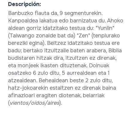
Descripción:
Banbuzko flauta da, 9 segmenturekin.
Kanpoaldea lakatua edo barnizatua du. Ahoko
aldean gorriz idatzitako testua du: "Yunlin"
(Taiwango zonalde bat da) "Zen" (tenplurako
bereziki egina). Beltzez idatzitako testua ere
badu; bertako itzultzaile baten arabera, Biblia
budistaren hitzak dira, itzultzen ez direnak,
eta monjeek ikasten dituztenak. Doinuak
osatzeko 6 zulo ditu, 5 aurrealdean eta 1
atzealdean. Behealdean beste 2 zulo ditu,
hatz-jokoarekin estaltzen ez direnak baina
afinazioari eragiten diotenak, belarriak
(
vientos/oídos/aires
).