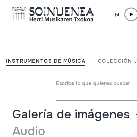
Ir directamente al contenido
INSTRUMENTOS DE MÚSICA
DULTZAINA; DULZAINA
INSTRUMENTOS DE MÚSICA
COLECCIÓN 
Autor
Artal, Alberto
Tipo de Instrumento de música
Escribe lo que quieres buscar
Aerófonos
->
Lengüetas
->
Doble (oboe)
Galería de imágenes
Audio