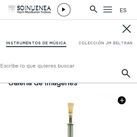
ES
Ir directamente al contenido
INSTRUMENTOS DE MÚSICA
DULTZAINA; DULZAINA
INSTRUMENTOS DE MÚSICA
COLECCIÓN JM BELTRAN
Autor
Markiegi, Iñaki
Tipo de Instrumento de música
Escribe lo que quieres buscar
Aerófonos
->
Lengüetas
->
Doble (oboe)
Galería de imágenes