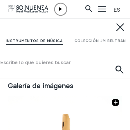
ES
Ir directamente al contenido
INSTRUMENTOS DE MÚSICA
FLAUTA
INSTRUMENTOS DE MÚSICA
COLECCIÓN JM BELTRAN
Autor
Ez dakigu.
Tipo de Instrumento de música
Escribe lo que quieres buscar
Aerófonos
->
Flautas
->
Recta (de una mano) +
flautillas
Galería de imágenes