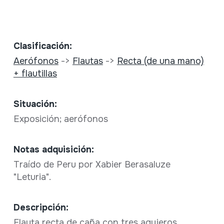
Clasificación:
Aerófonos
->
Flautas
->
Recta (de una mano)
+ flautillas
Situación:
Exposición; aerófonos
Notas adquisición:
Traído de Peru por Xabier Berasaluze
"Leturia".
Descripción:
Flauta recta de caña con tres agujeros.