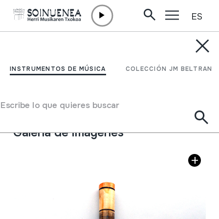
ES
Ir directamente al contenido
INSTRUMENTOS DE MÚSICA
FLUIER
INSTRUMENTOS DE MÚSICA
COLECCIÓN JM BELTRAN
Autor
Ez dakigu.
Tipo de Instrumento de música
Escribe lo que quieres buscar
Aerófonos
->
Flautas
->
Recta (dos manos) + kena
Galería de imágenes