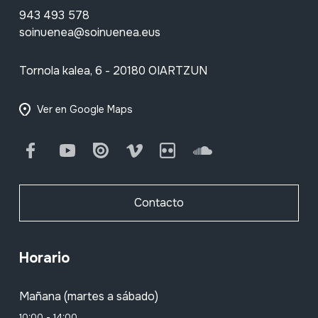
943 493 578
soinuenea@soinuenea.eus
Tornola kalea, 6 - 20180 OIARTZUN
Ver en Google Maps
Facebook
Youtube
Issuu
Vimeo
Flickr
SoundCloud
Contacto
Horario
Mañana (martes a sábado)
10:00 - 14:00