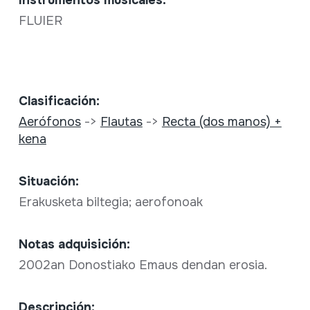
FLUIER
Clasificación:
Aerófonos
->
Flautas
->
Recta (dos manos) +
kena
Situación:
Erakusketa biltegia; aerofonoak
Notas adquisición:
2002an Donostiako Emaus dendan erosia.
Descripción: