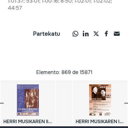
1:01:37; 53:01; 1:00:16; 8:50; 1:02:01; 1:02:02;
44:57
Partekatu
Elemento: 869 de 15871
HERRI MUSIKAREN III. JARDUNALDIAK: Herri musika eta herri dantza hezkuntza sarean; 3. Herri Musika Jardunaldiak; 2004-11-27; 2004-11-28; Oiartzun; Soinuenea
HERRI MUSIKAREN I. JARDUNALDIAK: Herri musika-bertsolaritza; 2002-11-30; 2002-12-01; Oiartzun; Soinuenea