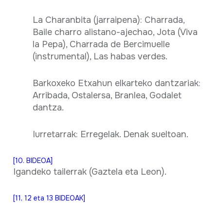
La Charanbita (jarraipena): Charrada,
Baile charro alistano-ajechao, Jota (Viva
la Pepa), Charrada de Bercimuelle
(instrumental), Las habas verdes.
Barkoxeko Etxahun elkarteko dantzariak:
Arribada, Ostalersa, Branlea, Godalet
dantza.
Iurretarrak: Erregelak. Denak sueltoan.
[10. BIDEOA]
Igandeko tailerrak (Gaztela eta Leon).
[11, 12 eta 13 BIDEOAK]