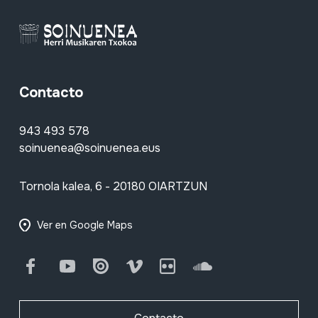
Contacto
943 493 578
soinuenea@soinuenea.eus
Tornola kalea, 6 - 20180 OIARTZUN
Ver en Google Maps
Facebook
Youtube
Issuu
Vimeo
Flickr
SoundCloud