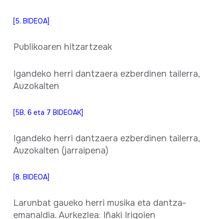
[5. BIDEOA]
Publikoaren hitzartzeak
Igandeko herri dantzaera ezberdinen tailerra,
Auzokalten
[5B, 6 eta 7 BIDEOAK]
Igandeko herri dantzaera ezberdinen tailerra,
Auzokalten (jarraipena)
[8. BIDEOA]
Larunbat gaueko herri musika eta dantza-
emanaldia. Aurkezlea: Iñaki Irigoien