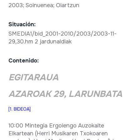
2003; Soinuenea; Oiartzun
Situación:
SMEDIA1/bid_2001-2010/2003/2003-11-
29,30.hm 2 jardunaldiak
Contenido:
EGITARAUA
AZAROAK 29, LARUNBATA
[1. BIDEOA]
10:00 Mintegia Ergoiengo Auzokalte
Elkartean (Herri Musikaren Txokoaren