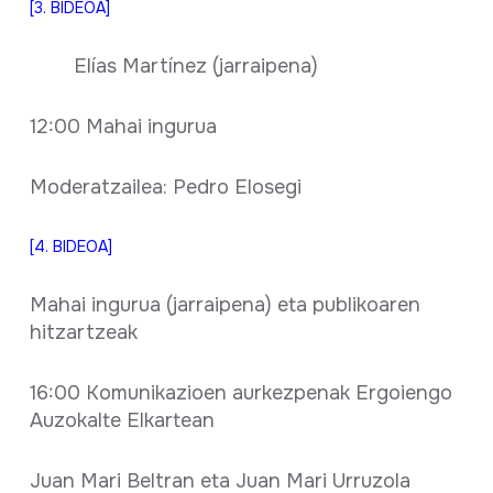
[3. BIDEOA]
Elías Martínez (jarraipena)
12:00 Mahai ingurua
Moderatzailea: Pedro Elosegi
[4. BIDEOA]
Mahai ingurua (jarraipena) eta publikoaren
hitzartzeak
16:00 Komunikazioen aurkezpenak Ergoiengo
Auzokalte Elkartean
Juan Mari Beltran eta Juan Mari Urruzola