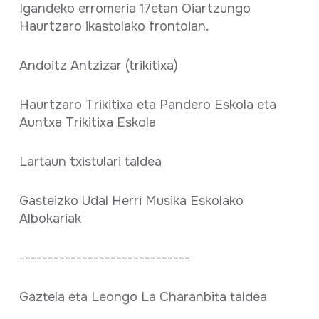
Igandeko erromeria 17etan Oiartzungo
Haurtzaro ikastolako frontoian.
Andoitz Antzizar (trikitixa)
Haurtzaro Trikitixa eta Pandero Eskola eta
Auntxa Trikitixa Eskola
Lartaun txistulari taldea
Gasteizko Udal Herri Musika Eskolako
Albokariak
------------------------------
Gaztela eta Leongo La Charanbita taldea