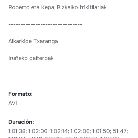
Roberto eta Kepa, Bizkaiko trikitilariak
------------------------------
Alkarkide Txaranga
Iruñeko gaiteroak
Formato:
AVI
Duración:
1:01:38; 1:02:06; 1:02:14; 1:02:06; 1:01:50; 51:47;