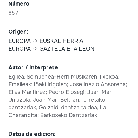
Número:
857
Origen:
EUROPA
->
EUSKAL HERRIA
EUROPA
->
GAZTELA ETA LEON
Autor / Intérprete
Egilea: Soinuenea-Herri Musikaren Txokoa;
Emaileak: Iñaki Irigoien; Jose Inazio Ansorena;
Elías Martínez; Pedro Elosegi; Juan Mari
Urruzola; Juan Mari Beltran; Iurretako
dantzariak; Goizaldi dantza taldea; La
Charanbita; Barkoxeko Dantzariak
Datos de edición: