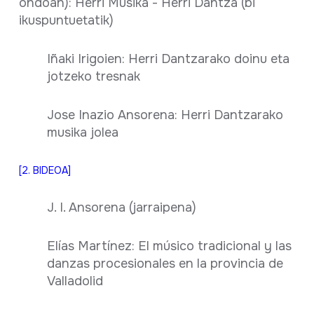
ondoan): Herri Musika - Herri Dantza (bi
ikuspuntuetatik)
Iñaki Irigoien: Herri Dantzarako doinu eta
jotzeko tresnak
Jose Inazio Ansorena: Herri Dantzarako
musika jolea
[2. BIDEOA]
J. I. Ansorena (jarraipena)
Elías Martínez: El músico tradicional y las
danzas procesionales en la provincia de
Valladolid