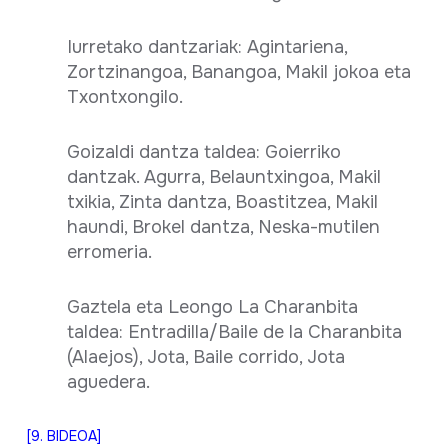
Iurretako dantzariak: Agintariena,
Zortzinangoa, Banangoa, Makil jokoa eta
Txontxongilo.
Goizaldi dantza taldea: Goierriko
dantzak. Agurra, Belauntxingoa, Makil
txikia, Zinta dantza, Boastitzea, Makil
haundi, Brokel dantza, Neska-mutilen
erromeria.
Gaztela eta Leongo La Charanbita
taldea: Entradilla/Baile de la Charanbita
(Alaejos), Jota, Baile corrido, Jota
aguedera.
[9. BIDEOA]