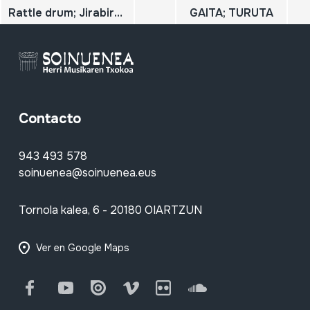
Rattle drum; Jirabirako danbor kirtenduna
GAITA; TURUTA
Contacto
943 493 578
soinuenea@soinuenea.eus
Tornola kalea, 6 - 20180 OIARTZUN
Ver en Google Maps
Facebook
Youtube
Issuu
Vimeo
Flickr
SoundCloud