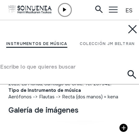
ES
Ir directamente al contenido
INSTRUMENTOS DE MÚSICA
KENA; QUENA DE
INSTRUMENTOS DE MÚSICA
COLECCIÓN JM BELTRAN
OLIVILLO
Escribe lo que quieres buscar
Autor
Carlos Castillo Santibañez (KarKas); Pasaje el Poncho
2623; La Florida; Santiago de Chile; Tel. 287942.
Tipo de Instrumento de música
Aerófonos
->
Flautas
->
Recta (dos manos) + kena
Galería de imágenes