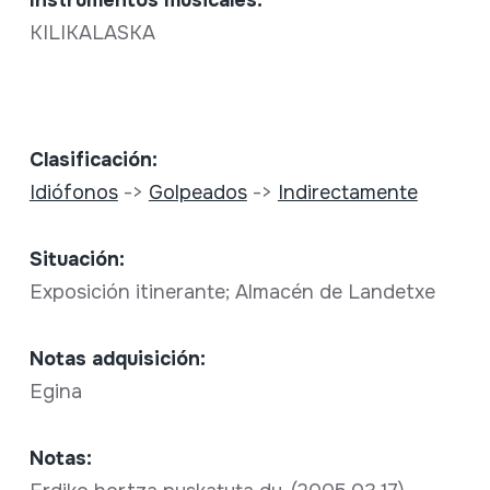
Instrumentos musicales:
KILIKALASKA
Clasificación:
Idiófonos
->
Golpeados
->
Indirectamente
Situación:
Exposición itinerante; Almacén de Landetxe
Notas adquisición:
Egina
Notas: