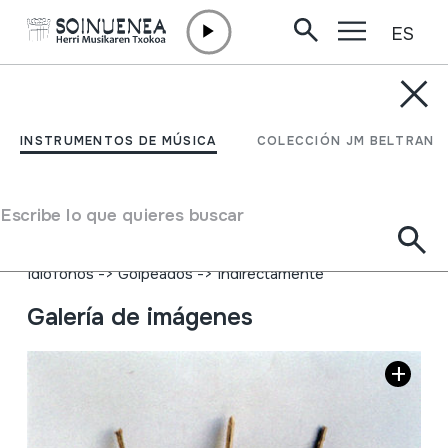
ES
Ir directamente al contenido
INSTRUMENTOS DE MÚSICA
KILIKALASKA
INSTRUMENTOS DE MÚSICA
COLECCIÓN JM BELTRAN
Autor
Juan Mari Beltran Argiñena: Etxarri Aranazeko Eugenio
Escribe lo que quieres buscar
Ulayar, Lakuntzako apaizari ikasia.
Tipo de Instrumento de música
Idiófonos
->
Golpeados
->
Indirectamente
Galería de imágenes