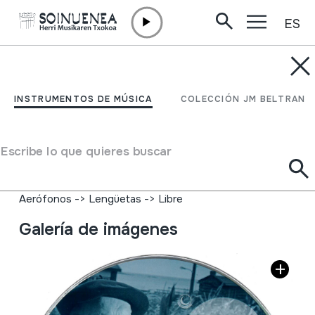
ES
Ir directamente al contenido
INSTRUMENTOS DE MÚSICA
Pazos de Merexo. O
INSTRUMENTOS DE MÚSICA
COLECCIÓN JM BELTRAN
acordeón diatónico da
Costa da Morte;
Escribe lo que quieres buscar
Tipo de Instrumento de música
Aerófonos
->
Lengüetas
->
Libre
Galería de imágenes