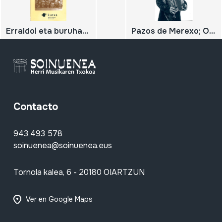
Erraldoi eta buruhandiak 1919-2004
Pazos de Merexo; O acordeón diatónico da Costa da Morte;
Contacto
943 493 578
soinuenea@soinuenea.eus
Tornola kalea, 6 - 20180 OIARTZUN
Ver en Google Maps