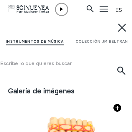
ES
Ir directamente al contenido
INSTRUMENTOS DE MÚSICA
SIKU; ZAMPOÑA; Flauta
INSTRUMENTOS DE MÚSICA
COLECCIÓN JM BELTRAN
de Pan
Escribe lo que quieres buscar
Autor
Ez dakigu.
Tipo de Instrumento de música
Aerófonos
->
Flautas
->
flauta de Pan
Galería de imágenes