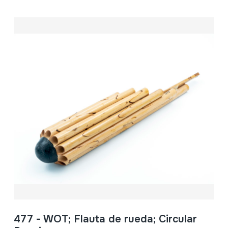
477 - WOT; Flauta de rueda; Circular