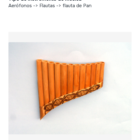
Aerófonos -> Flautas -> flauta de Pan