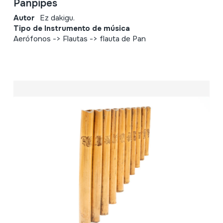
Panpipes
Autor
Ez dakigu.
Tipo de Instrumento de música
Aerófonos -> Flautas -> flauta de Pan