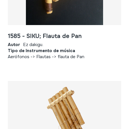
1585 - SIKU; Flauta de Pan
Autor
Ez dakigu.
Tipo de Instrumento de música
Aerófonos -> Flautas -> flauta de Pan