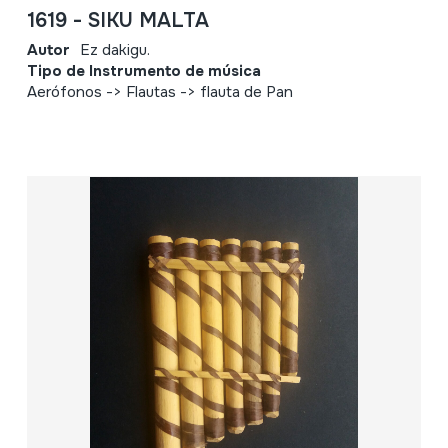
1619 - SIKU MALTA
Autor
Ez dakigu.
Tipo de Instrumento de música
Aerófonos -> Flautas -> flauta de Pan