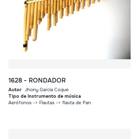
1628 - RONDADOR
Autor
Jhony García Coque
Tipo de Instrumento de música
Aerófonos -> Flautas -> flauta de Pan