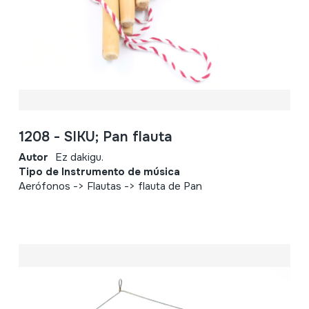
1208 - SIKU; Pan flauta
Autor
Ez dakigu.
Tipo de Instrumento de música
Aerófonos -> Flautas -> flauta de Pan