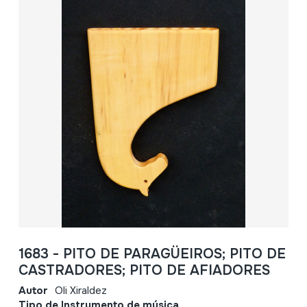
1683 - PITO DE PARAGÜEIROS; PITO DE
CASTRADORES; PITO DE AFIADORES
Autor
Oli Xiraldez
Tipo de Instrumento de música