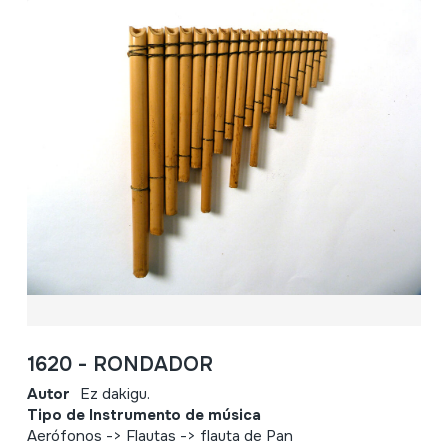
1620 - RONDADOR
Autor
Ez dakigu.
Tipo de Instrumento de música
Aerófonos -> Flautas -> flauta de Pan