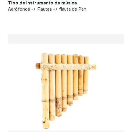
Tipo de Instrumento de música
Aerófonos -> Flautas -> flauta de Pan