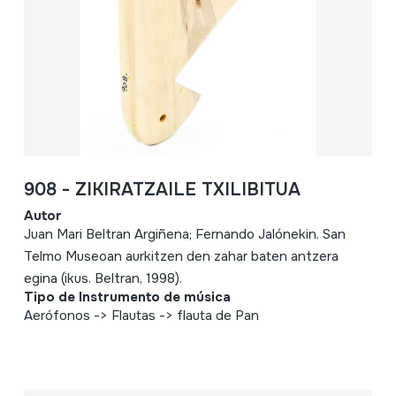
908 - ZIKIRATZAILE TXILIBITUA
Autor
Juan Mari Beltran Argiñena; Fernando Jalónekin. San
Telmo Museoan aurkitzen den zahar baten antzera
egina (ikus. Beltran, 1998).
Tipo de Instrumento de música
Aerófonos -> Flautas -> flauta de Pan