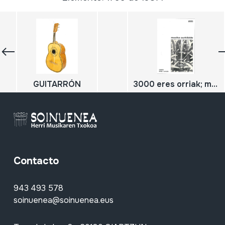
GUITARRÓN
3000 eres orriak; musika aurkibide; TXISTULARI; 108
Contacto
943 493 578
soinuenea@soinuenea.eus