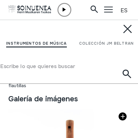
ES
Ir directamente al contenido
INSTRUMENTOS DE MÚSICA
TILINKO; FLAUTA
INSTRUMENTOS DE MÚSICA
COLECCIÓN JM BELTRAN
Autor
Adam Zsolt
Tipo de Instrumento de música
Escribe lo que quieres buscar
Aerófonos
->
Flautas
Aerófonos
->
Flautas
->
Recta (de una mano) +
flautillas
Galería de imágenes