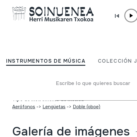
Ir directamente al contenido
INSTRUMENTOS DE MÚSICA
DULTZAINA
INSTRUMENTOS DE MÚSICA
COLECCIÓN 
Autor
Beltran Argiñena, Juan Mari
Escribe lo que quieres buscar
Jalón, Fernando
Martínez Garate, Salvador
Tipo de Instrumento de música
Aerófonos
->
Lengüetas
->
Doble (oboe)
Galería de imágenes