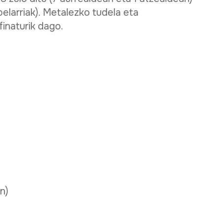
elarriak). Metalezko tudela eta
inaturik dago.
in)