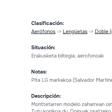
Clasificación:
Aerófonos
->
Lengüetas
->
Doble 
Situación:
Erakusketa biltegia; aerofonoak
Notas:
Pita LG markakoa (Salvador Martin
Descripción:
Monttetarren modelo zaharrean oina
Tutu konikoa du. Doinuak osatzeko 8