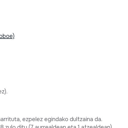
(oboe)
ez).
rrituta, ezpelez egindako dultzaina da.
 zulo ditu (7 aurrealdean eta 1 atzealdean)