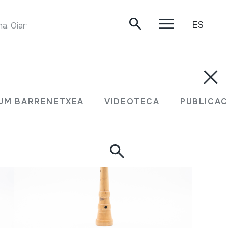
ES
Maraka-Sonajeroa Joaldia. Juan Mari Beltran Argiñena. Oiartzun, 2020-04-12.
JM BARRENETXEA
VIDEOTECA
PUBLICAC