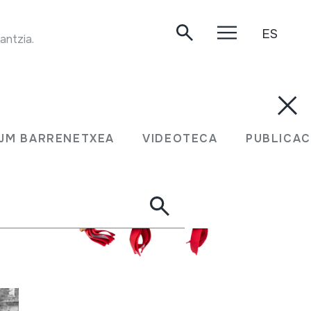
ES
TRANSUMANTZIA. Faltzesko artaldearekin transumantzia. Handia mendia, 1999.
JM BARRENETXEA
VIDEOTECA
PUBLICAC