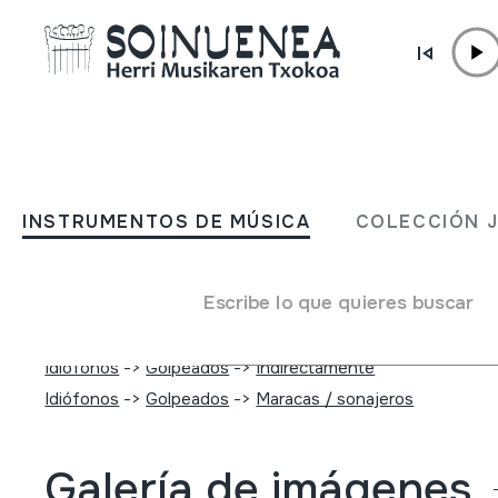
Ir directamente al contenido
INSTRUMENTOS DE MÚSICA
TXILIÑAK; TXINTXARRIAK
INSTRUMENTOS DE MÚSICA
COLECCIÓN 
DANTZARIEN ZINTZARRI
Escribe lo que quieres buscar
Autor
Ez dakigu.
Tipo de Instrumento de música
Idiófonos
->
Golpeados
->
Indirectamente
Idiófonos
->
Golpeados
->
Maracas / sonajeros
Galería de imágenes