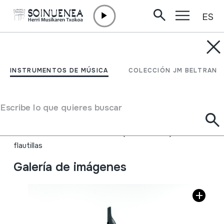
ES
Ir directamente al contenido
INSTRUMENTOS DE MÚSICA
TXISTUA; POXPOLIN;
INSTRUMENTOS DE MÚSICA
COLECCIÓN JM BELTRAN
Txistu metalikoa
Escribe lo que quieres buscar
Autor
Aldalur, José María
Tipo de Instrumento de música
Aerófonos
->
Flautas
->
Recta (de una mano) +
flautillas
Galería de imágenes