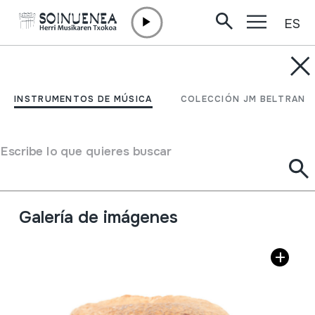
ES
Ir directamente al contenido
INSTRUMENTOS DE MÚSICA
TXULUBITA; ABRIKOT-
INSTRUMENTOS DE MÚSICA
COLECCIÓN JM BELTRAN
HEZURRA
Escribe lo que quieres buscar
Autor
Beltran Argiñena, Juan Mari
Tipo de Instrumento de música
Aerófonos
->
Flautas
->
Bestelakoak
Galería de imágenes