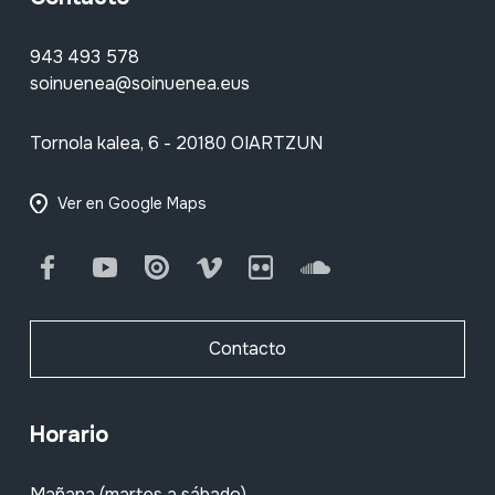
943 493 578
soinuenea@soinuenea.eus
Tornola kalea, 6 - 20180 OIARTZUN
Ver en Google Maps
Facebook
Youtube
Issuu
Vimeo
Flickr
SoundCloud
Contacto
Horario
Mañana (martes a sábado)