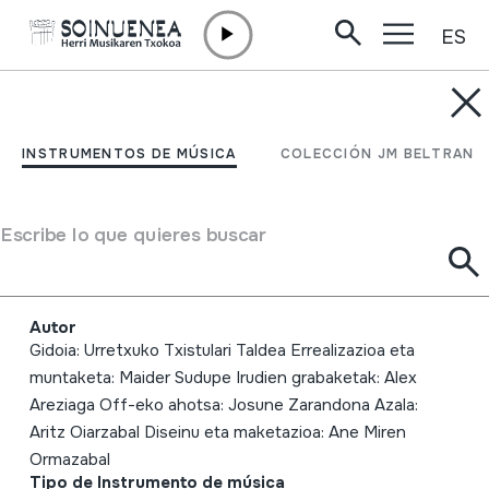
ES
Ir directamente al contenido
INSTRUMENTOS DE MÚSICA
Urretxuko Txistulari
INSTRUMENTOS DE MÚSICA
COLECCIÓN JM BELTRAN
Taldea; Agupación de
Txistularis de Urretxu;
Escribe lo que quieres buscar
1960-2010
Autor
Gidoia: Urretxuko Txistulari Taldea Errealizazioa eta
muntaketa: Maider Sudupe Irudien grabaketak: Alex
Areziaga Off-eko ahotsa: Josune Zarandona Azala:
Aritz Oiarzabal Diseinu eta maketazioa: Ane Miren
Ormazabal
Tipo de Instrumento de música