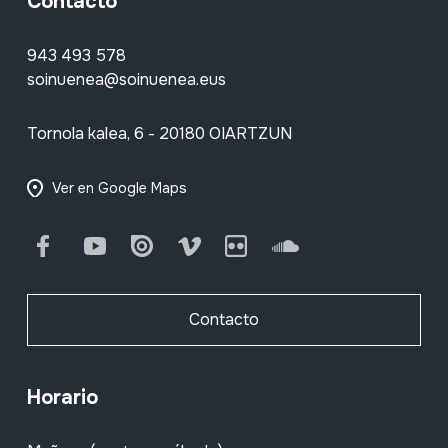
Contacto
943 493 578
soinuenea@soinuenea.eus
Tornola kalea, 6 - 20180 OIARTZUN
Ver en Google Maps
Facebook
Youtube
Issuu
Vimeo
Flickr
SoundCloud
Contacto
Horario