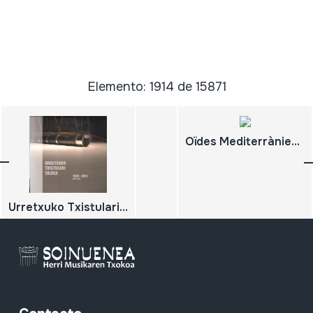
Elemento: 1914 de 15871
Oïdes Mediterrànies València, Istambul, Tessalònica, Kabul. D'Es Castell a Sa Pobla Piazza, Isole, Montagna
Urretxuko Txistulari Taldea; Agupación de Txistularis de Urretxu; 1960-2010 Argazkiak