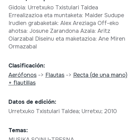
Gidoia: Urretxuko Txistulari Taldea
Errealizazioa eta muntaketa: Maider Sudupe
Irudien grabaketak: Alex Areziaga Off-eko
ahotsa: Josune Zarandona Azala: Aritz
Oiarzabal Diseinu eta maketazioa: Ane Miren
Ormazabal
Clasificación:
Aerófonos
->
Flautas
->
Recta (de una mano)
+ flautillas
Datos de edición:
Urretxuko Txistulari Taldea; Urretxu; 2010
Temas:
MUSIKA SOINU-TRESNA