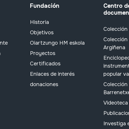
Fundación
Centro d
documen
Historia
Colección
Objetivos
Colección 
ante
Oiartzungo HM eskola
Argiñena
a
Proyectos
Encicloped
Certificados
instrument
Enlaces de interés
popular v
donaciones
Colección
Barrenetx
Videoteca
Publicacio
Investiga