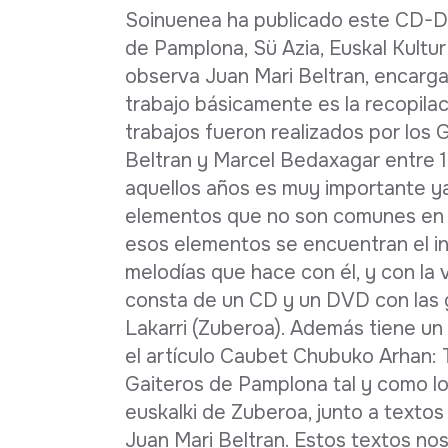
Ficha completa
Soinuenea ha publicado este CD-DV
de Pamplona, Sü Azia, Euskal Kultur
observa Juan Mari Beltran, encarga
trabajo básicamente es la recopilac
trabajos fueron realizados por los 
Beltran y Marcel Bedaxagar entre 1
aquellos años es muy importante y
elementos que no son comunes en l
esos elementos se encuentran el i
melodías que hace con él, y con la 
consta de un CD y un DVD con las g
Lakarri (Zuberoa). Además tiene un 
el artículo Caubet Chubuko Arhan: Tx
Gaiteros de Pamplona tal y como lo
euskalki de Zuberoa, junto a textos
Juan Mari Beltran. Estos textos no