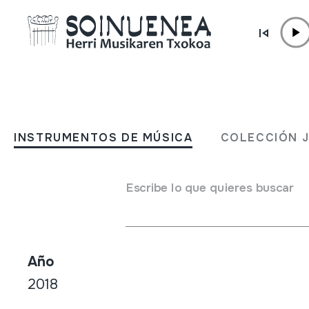
Ir directamente al contenido
TIENDA /
DVD
PIERRE CAUBET: "Pethi X
INSTRUMENTOS DE MÚSICA
COLECCIÓN 
Arhane"
Escribe lo que quieres buscar
Autor / Intérprete
Edizioa: Juan Mari Beltran
Año
2018