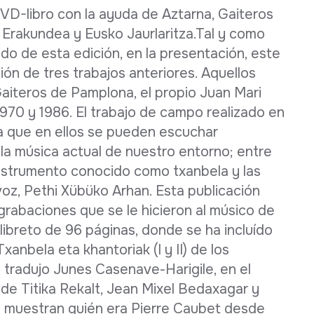
D-libro con la ayuda de Aztarna, Gaiteros
 Erakundea y Eusko Jaurlaritza.Tal y como
do de esta edición, en la presentación, este
ión de tres trabajos anteriores. Aquellos
Gaiteros de Pamplona, el propio Juan Mari
970 y 1986. El trabajo de campo realizado en
a que en ellos se pueden escuchar
a música actual de nuestro entorno; entre
nstrumento conocido como txanbela y las
voz, Pethi Xübüko Arhan. Esta publicación
rabaciones que se le hicieron al músico de
libreto de 96 páginas, donde se ha incluído
anbela eta khantoriak (I y II) de los
 tradujo Junes Casenave-Harigile, en el
 de Titika Rekalt, Jean Mixel Bedaxagar y
s muestran quién era Pierre Caubet desde