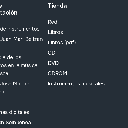
e
Tienda
tación
Red
 de instrumentos
Libros
Juan Mari Beltran
Libros (pdf)
CD
ia de los
DVD
os en la música
asca
CDROM
 Jose Mariano
Instrumentos musicales
ea
nes digitales
 en Soinuenea