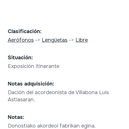
Clasificación:
Aerófonos
->
Lengüetas
->
Libre
Situación:
Exposición itinerante
Notas adquisición:
Dación del acordeonista de Villabona Luis
Astiasaran.
Notas:
Donostiako akordeoi fabrikan egina.