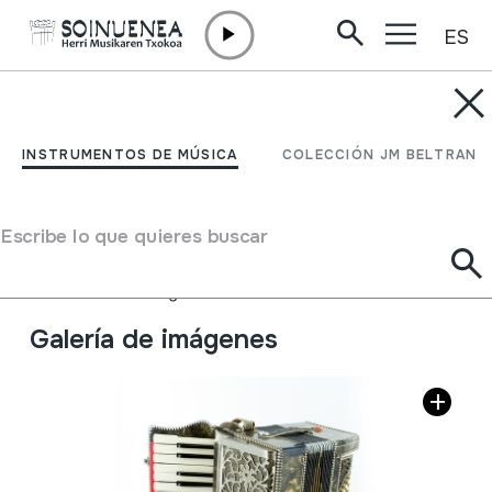
ES
Ir directamente al contenido
INSTRUMENTOS DE MÚSICA
AKORDEOIA; SOINUA;
INSTRUMENTOS DE MÚSICA
COLECCIÓN JM BELTRAN
SOINU-HANDIA
Escribe lo que quieres buscar
Autor
Larrinaga&Guerrini
Tipo de Instrumento de música
Aerófonos
->
Lengüetas
->
Libre
Galería de imágenes