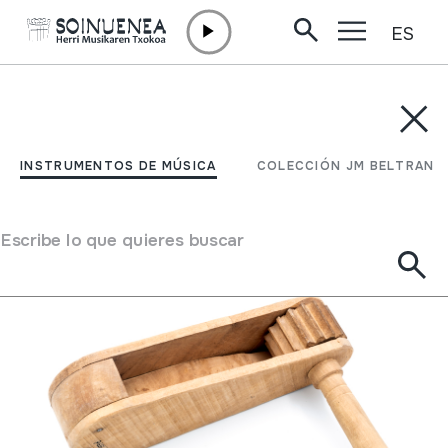
ES
Ir directamente al contenido
INSTRUMENTOS DE MÚSICA
COLECCIÓN JM BELTRAN
Filtrar
INSTRUMENTOS DE MÚSICA
COLECCIÓN JM BELTRAN
Buscador
Escribe lo que quieres buscar