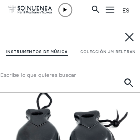
ES
Ir directamente al contenido
INSTRUMENTOS DE MÚSICA
COLECCIÓN JM BELTRAN
Filtrar
INSTRUMENTOS DE MÚSICA
COLECCIÓN JM BELTRAN
Buscador
Escribe lo que quieres buscar