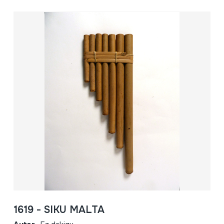
1619 - SIKU MALTA