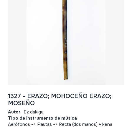
1327 - ERAZO; MOHOCEÑO ERAZO;
MOSEÑO
Autor
Ez dakigu.
Tipo de Instrumento de música
Aerófonos -> Flautas -> Recta (dos manos) + kena