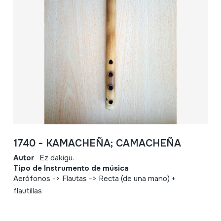
1740 - KAMACHEÑA; CAMACHEÑA
Autor
Ez dakigu.
Tipo de Instrumento de música
Aerófonos -> Flautas -> Recta (de una mano) +
flautillas