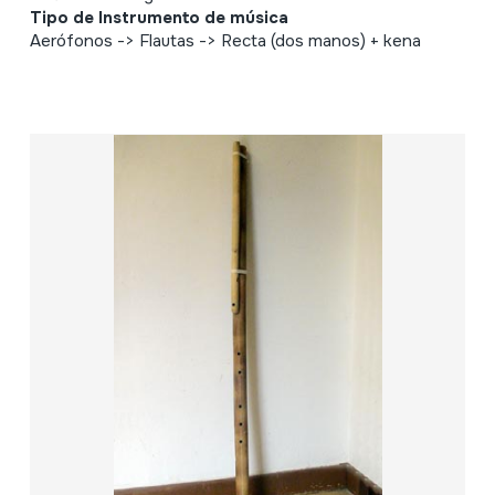
Tipo de Instrumento de música
Aerófonos -> Flautas -> Recta (dos manos) + kena