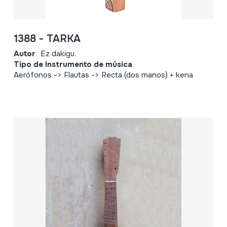
1388 - TARKA
Autor
Ez dakigu.
Tipo de Instrumento de música
Aerófonos -> Flautas -> Recta (dos manos) + kena