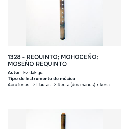
1328 - REQUINTO; MOHOCEÑO;
MOSEÑO REQUINTO
Autor
Ez dakigu.
Tipo de Instrumento de música
Aerófonos -> Flautas -> Recta (dos manos) + kena