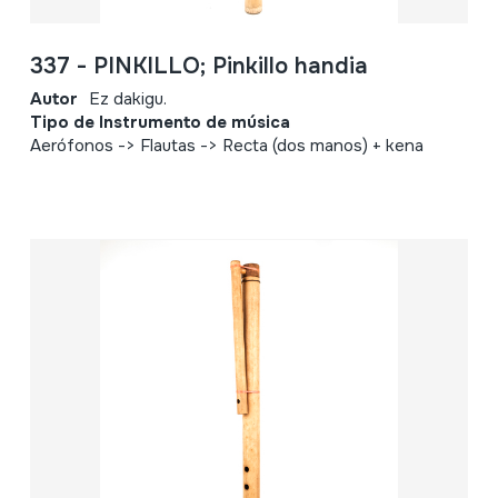
337 - PINKILLO; Pinkillo handia
Autor
Ez dakigu.
Tipo de Instrumento de música
Aerófonos -> Flautas -> Recta (dos manos) + kena