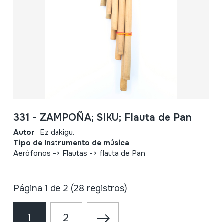
331 - ZAMPOÑA; SIKU; Flauta de Pan
Autor
Ez dakigu.
Tipo de Instrumento de música
Aerófonos -> Flautas -> flauta de Pan
Página 1 de 2 (28 registros)
1
2