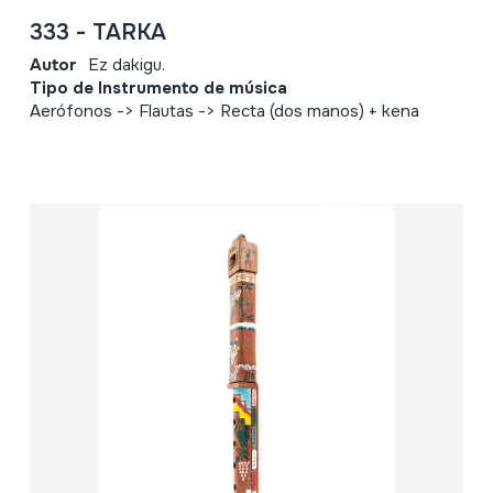
333 - TARKA
Autor
Ez dakigu.
Tipo de Instrumento de música
Aerófonos -> Flautas -> Recta (dos manos) + kena