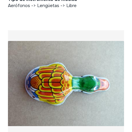
Aerófonos -> Lengüetas -> Libre