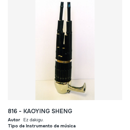
816 - KAOYING SHENG
Autor
Ez dakigu.
Tipo de Instrumento de música