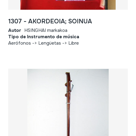
1307 - AKORDEOIA; SOINUA
Autor
HSINGHAI markakoa
Tipo de Instrumento de música
Aerófonos -> Lengüetas -> Libre