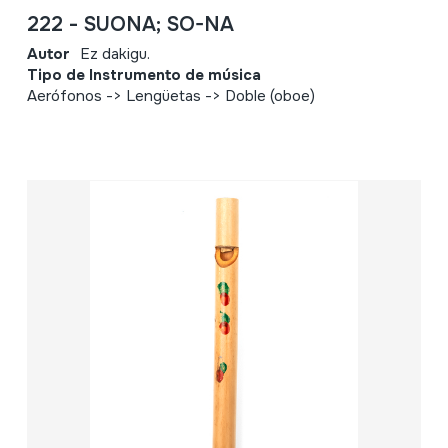
222 - SUONA; SO-NA
Autor
Ez dakigu.
Tipo de Instrumento de música
Aerófonos -> Lengüetas -> Doble (oboe)