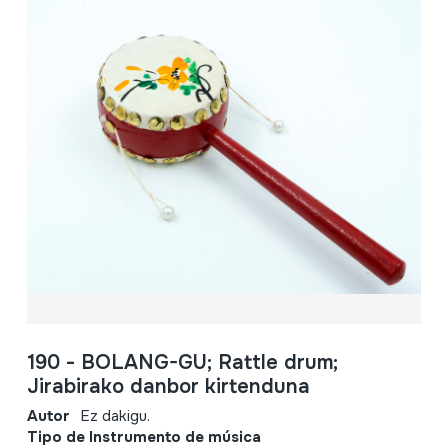
190 - BOLANG-GU; Rattle drum;
Jirabirako danbor kirtenduna
Autor
Ez dakigu.
Tipo de Instrumento de música