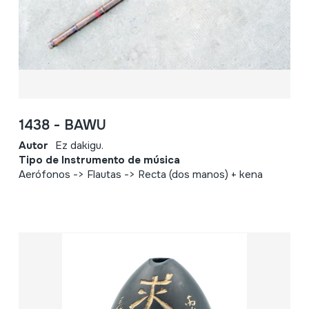
1438 - BAWU
Autor
Ez dakigu.
Tipo de Instrumento de música
Aerófonos -> Flautas -> Recta (dos manos) + kena