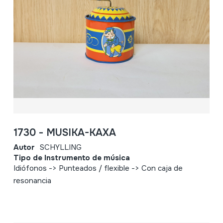
1730 - MUSIKA-KAXA
Autor
SCHYLLING
Tipo de Instrumento de música
Idiófonos -> Punteados / flexible -> Con caja de
resonancia