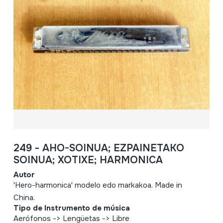
249 - AHO-SOINUA; EZPAINETAKO
SOINUA; XOTIXE; HARMONICA
Autor
'Hero-harmonica' modelo edo markakoa. Made in
China.
Tipo de Instrumento de música
Aerófonos -> Lengüetas -> Libre