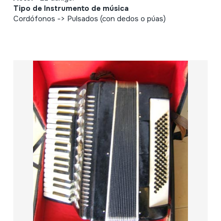
Tipo de Instrumento de música
Cordófonos -> Pulsados (con dedos o púas)