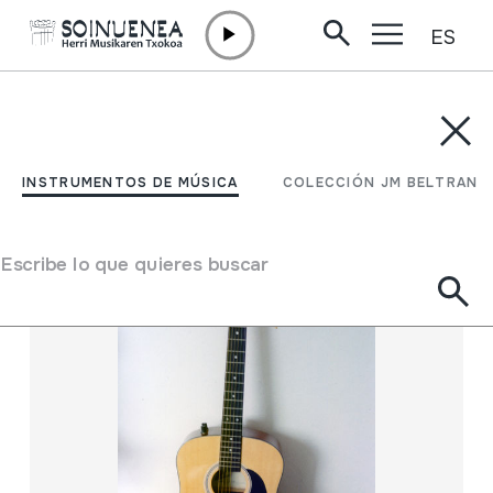
ES
Ir directamente al contenido
INSTRUMENTOS DE MÚSICA
COLECCIÓN JM BELTRAN
Filtrar
INSTRUMENTOS DE MÚSICA
COLECCIÓN JM BELTRAN
Buscador
Escribe lo que quieres buscar