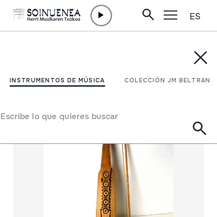
ES
Ir directamente al contenido
INSTRUMENTOS DE MÚSICA
COLECCIÓN JM BELTRAN
Filtrar
INSTRUMENTOS DE MÚSICA
COLECCIÓN JM BELTRAN
Buscador
Escribe lo que quieres buscar